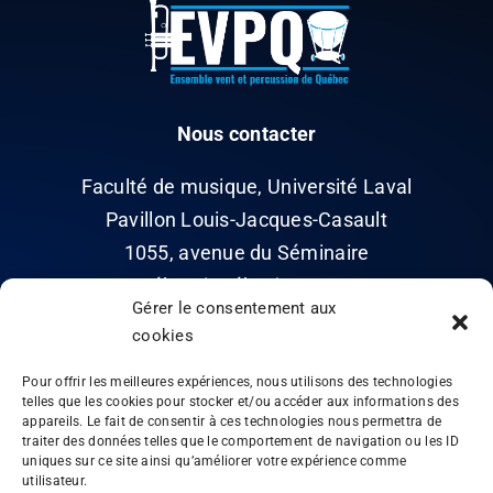
Nous contacter
Faculté de musique, Université Laval
Pavillon Louis-Jacques-Casault
1055, avenue du Séminaire
Québec (Québec) G1V 0A6
Gérer le consentement aux
cookies
Pour offrir les meilleures expériences, nous utilisons des technologies
telles que les cookies pour stocker et/ou accéder aux informations des
appareils. Le fait de consentir à ces technologies nous permettra de
traiter des données telles que le comportement de navigation ou les ID
Ce site est protégé par reCAPTCHA. Les
règles de
uniques sur ce site ainsi qu’améliorer votre expérience comme
utilisateur.
confidentialité
et les
conditions d’utilisation
de Google